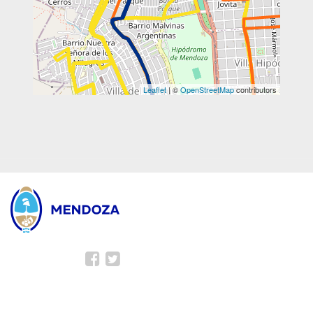
Leaflet
| ©
OpenStreetMap
contributors