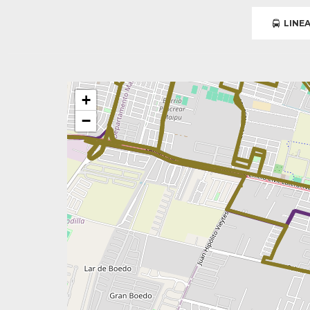
LINEA
+
−