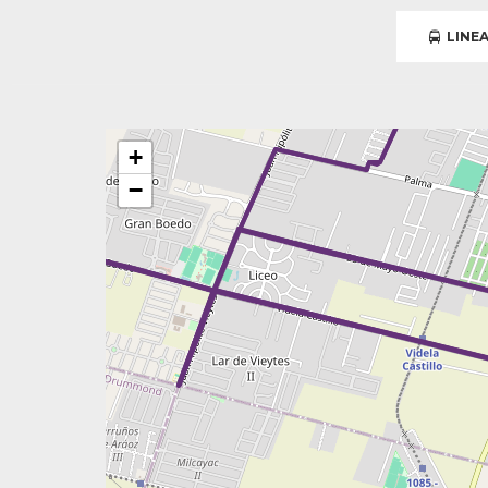
LINEA
+
−