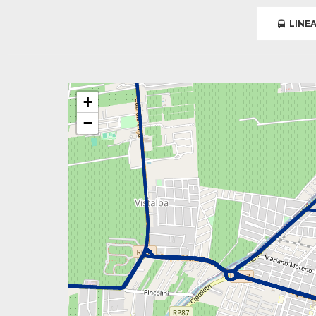
LINEA
+
−