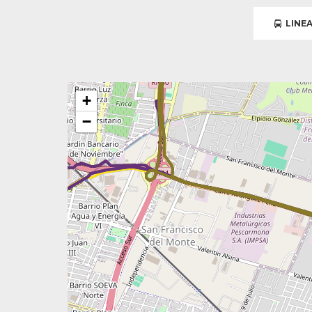
LINEA
+
−