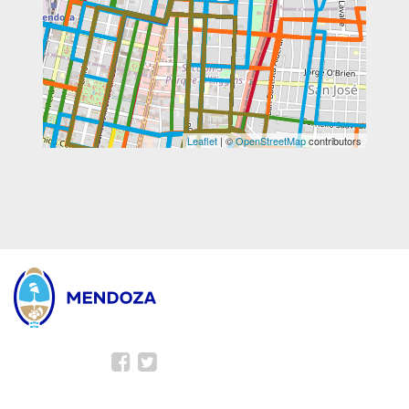
Leaflet
| ©
OpenStreetMap
contributors