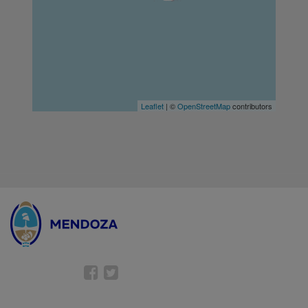
Leaflet
| ©
OpenStreetMap
contributors