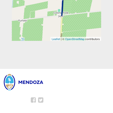
Leaflet
| ©
OpenStreetMap
contributors