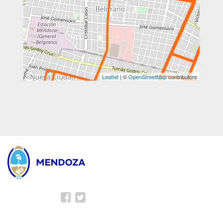
Leaflet
| ©
OpenStreetMap
contributors