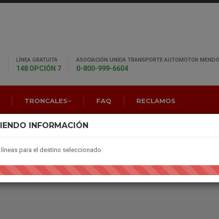
LÍNEA GRATUITA
ASOCIACIÓN UNIDA TRANSPORTE AUTOMOTOR MENDO
148 OPCIÓN 7
0-800-999-6604
TRONCALES
FAQ
RECLAMOS
IENDO INFORMACIÓN
líneas para el destino seleccionado