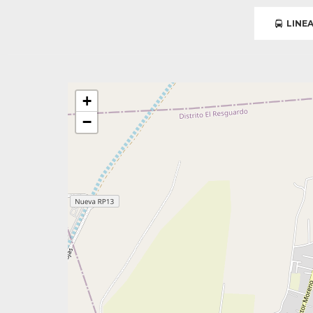
LINEA
+
−