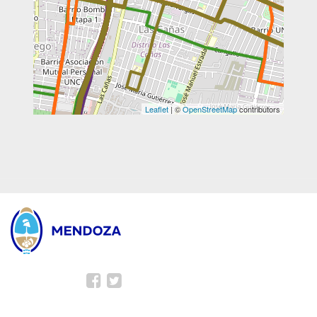
Leaflet
| ©
OpenStreetMap
contributors