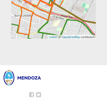
Leaflet
| ©
OpenStreetMap
contributors