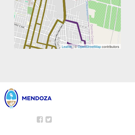
Leaflet
| ©
OpenStreetMap
contributors