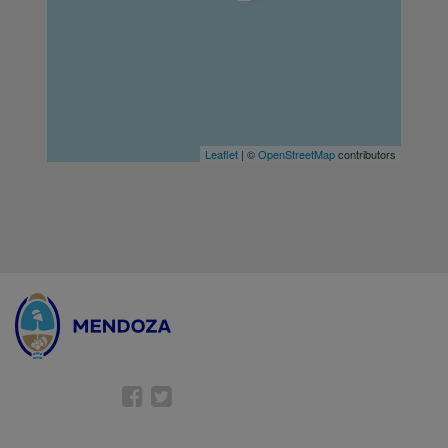
Leaflet
| ©
OpenStreetMap
contributors