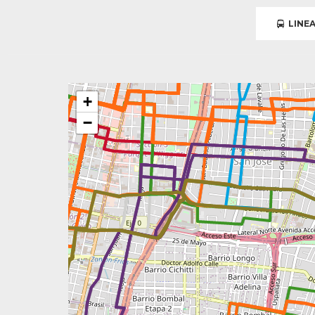
LINEA
+
−