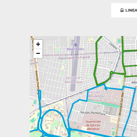
LINEA
+
−