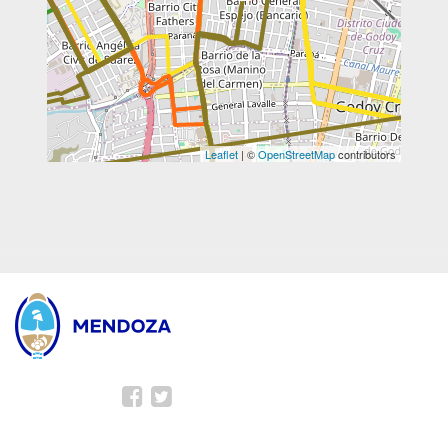
Leaflet
| ©
OpenStreetMap
contributors