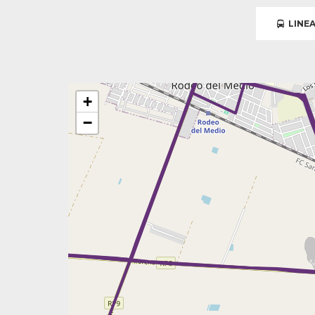
LINEA
+
−