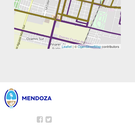
Leaflet
| ©
OpenStreetMap
contributors