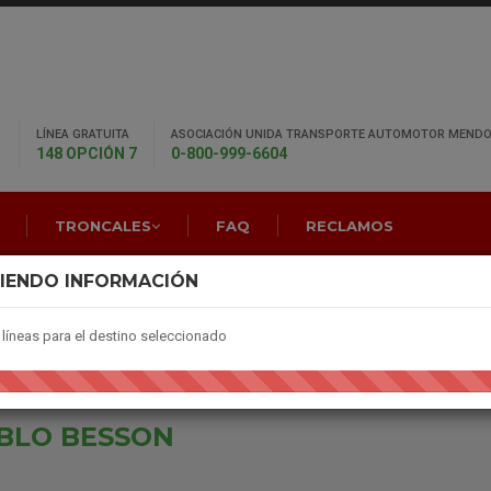
LÍNEA GRATUITA
ASOCIACIÓN UNIDA TRANSPORTE AUTOMOTOR MENDO
148 OPCIÓN 7
0-800-999-6604
TRONCALES
FAQ
RECLAMOS
IENDO INFORMACIÓN
líneas para el destino seleccionado
BLO BESSON