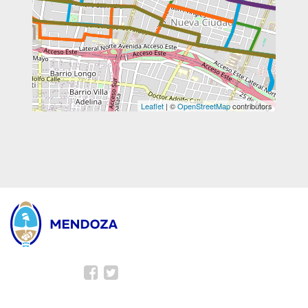
Leaflet
| ©
OpenStreetMap
contributors