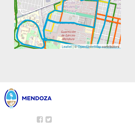
Leaflet
| ©
OpenStreetMap
contributors