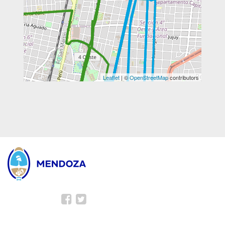
Leaflet
| ©
OpenStreetMap
contributors