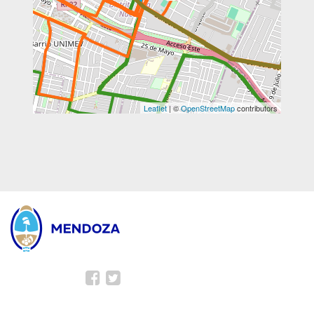
Leaflet
| ©
OpenStreetMap
contributors