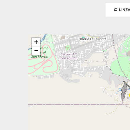
LINEA
+
−