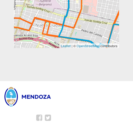
Leaflet
| ©
OpenStreetMap
contributors