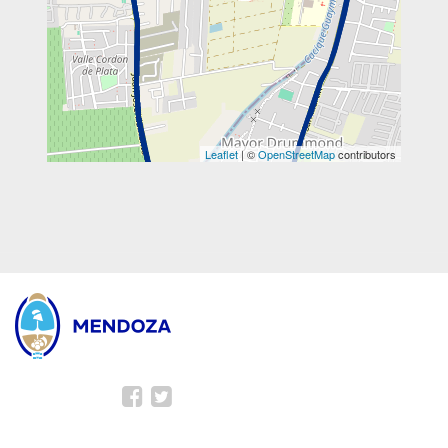
Leaflet
| ©
OpenStreetMap
contributors