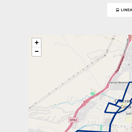
LINEA
+
−