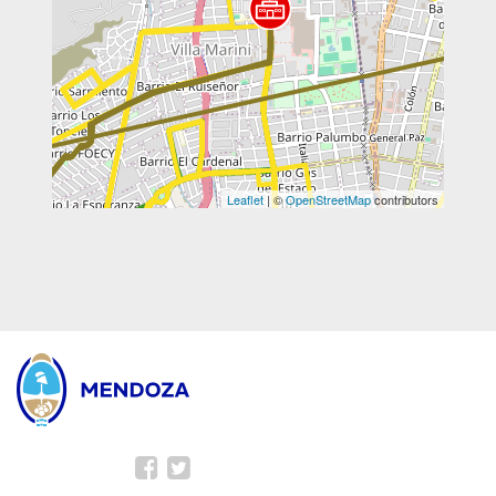
Leaflet
| ©
OpenStreetMap
contributors