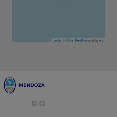
Leaflet
| ©
OpenStreetMap
contributors