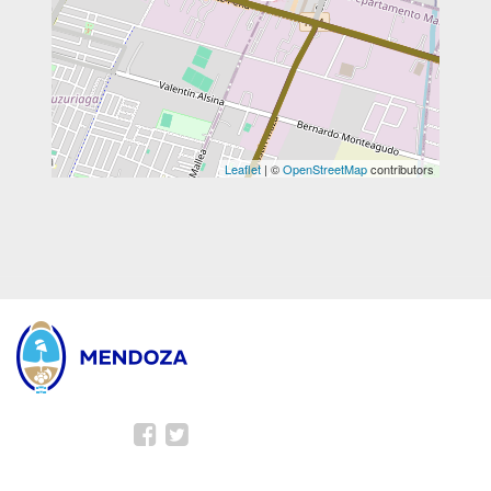
Leaflet
| ©
OpenStreetMap
contributors