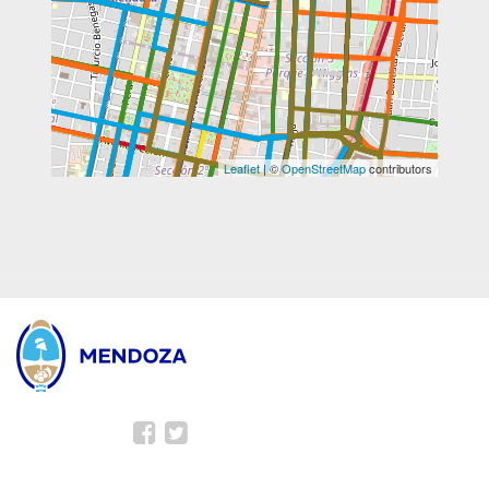
Leaflet
| ©
OpenStreetMap
contributors