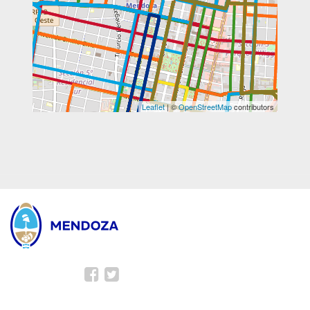
Leaflet
| ©
OpenStreetMap
contributors