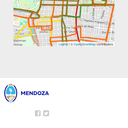
Leaflet
| ©
OpenStreetMap
contributors