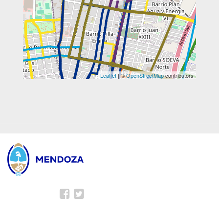
Leaflet
| ©
OpenStreetMap
contributors