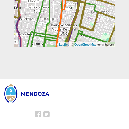
Leaflet
| ©
OpenStreetMap
contributors