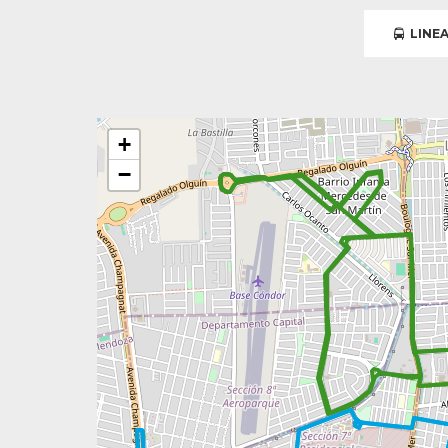
LINEA
+
−