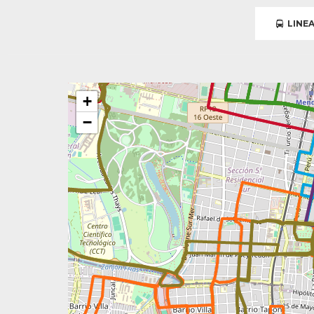
LINEA
+
−