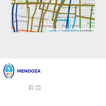
Leaflet
| ©
OpenStreetMap
contributors