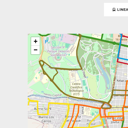
LINEA
+
−