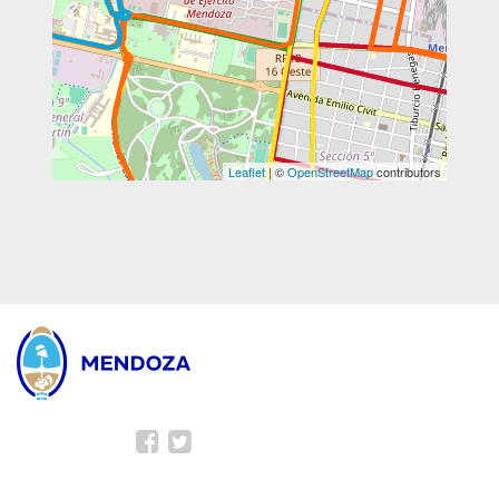
Leaflet
| ©
OpenStreetMap
contributors