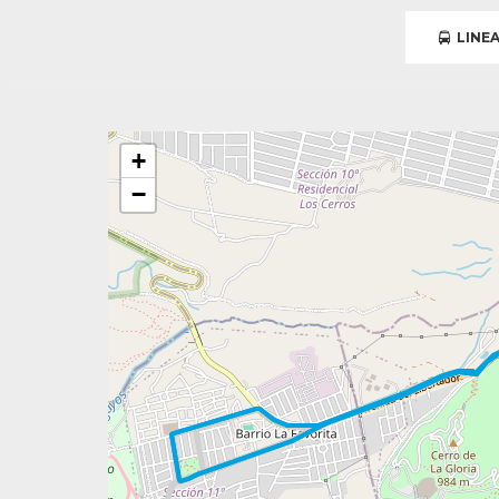
LINEA
+
−