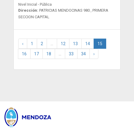
Nivel Inicial - Pública
Dirección:
PATRICIAS MENDOCINAS 980 , PRIMERA
SECCION CAPITAL
‹
1
2
...
12
13
14
15
16
17
18
...
33
34
›