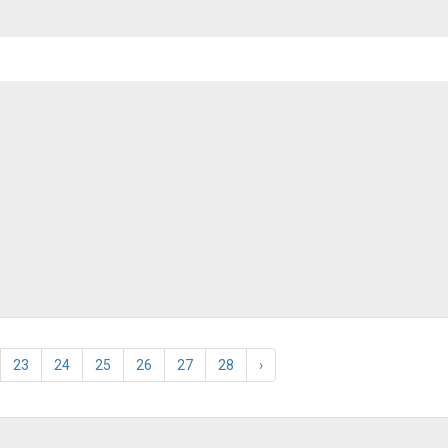
23
24
25
26
27
28
›