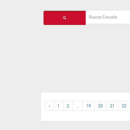
‹
1
2
...
19
20
21
22