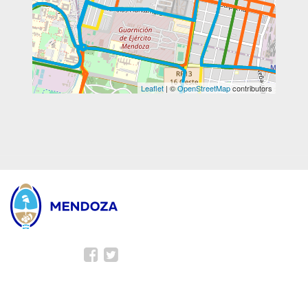
Leaflet
| ©
OpenStreetMap
contributors