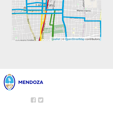
Leaflet
| ©
OpenStreetMap
contributors