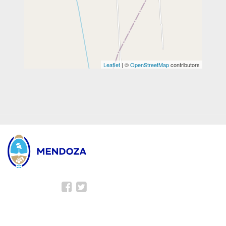
Leaflet
| ©
OpenStreetMap
contributors