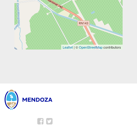
Leaflet
| ©
OpenStreetMap
contributors