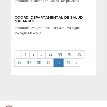
Dirección:
Dubude 267 - Maipu , Maipu Maipú
COORD. DEPARTAMENTAL DE SALUD
MALARGÜE
Dirección:
Av Gral. Roca Oeste 345 - Malargue ,
Malargue Malargüe
‹
1
2
...
32
33
34
35
36
37
38
39
40
41
›